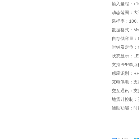
输入量程：±1
动态范围：大于等
采样率：100、2
数据格式：Ms
自存储容量：6
时钟及定位：G
状态显示：LE
支持PPP单
感应识别：R
充电供电：支持
交互通讯：支持T
地震计控制：
辅助功能：时